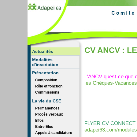
CV ANCV : 
Actualités
Modalités
d'inscription
Présentation
L'ANCV quest-ce que c'
Composition
les Chèques-Vacances
Rôle et fonction
Commissions
La vie du CSE
Permanences
Procès verbaux
Infos
FLYER CV CONNECT 
Entre Elus
adapei63.com/module
Appels à candidature