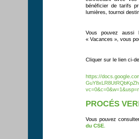
bénéficier de tarifs 
lumières, tournoi dest
Vous pouvez aussi bé
« Vacances », vous pou
Cliquer sur le lien ci-d
https://docs.google.
GuY8xLR8UtRQbKpZh
vc=0&c=0&w=1&usp=ma
PROCÉS VE
Vous pouvez consulte
du CSE
.