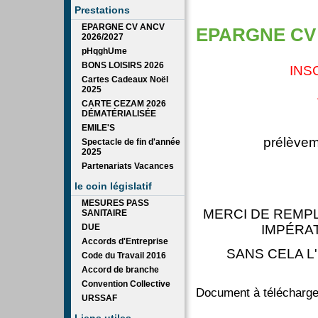
Prestations
EPARGNE CV ANCV
EPARGNE CV
2026/2027
pHqghUme
BONS LOISIRS 2026
INS
Cartes Cadeaux Noël
2025
CARTE CEZAM 2026
DÉMATÉRIALISÉE
EMILE'S
prélèvem
Spectacle de fin d'année
2025
Partenariats Vacances
le coin législatif
MESURES PASS
MERCI DE REMP
SANITAIRE
DUE
IMPÉRAT
Accords d'Entreprise
SANS CELA L
Code du Travail 2016
Accord de branche
Convention Collective
Document à télécharge
URSSAF